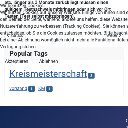
etc. länger als 3 Monate zurückliegt müssen einen
Wir benutzen Cookies
gültigem Testnachweis mitbringen oder sich vor Ort
Wir nutzen Cookies auf unserer Website. Einige von ihnen sind e
Testen (Test selbst mitzubringen).
den Betrieb der Seite, während andere uns helfen, diese Website
Nutzererfahrung zu verbessern (Tracking Cookies). Sie können s
entscheiden, ob Sie die Cookies zulassen möchten. Bitte beacht
Vorheriger Beitrag: Ergebnisliste der KM 2023
Nächster Be
Zurück
Weiter
bei einer Ablehnung womöglich nicht mehr alle Funktionalitäten 
Verfügung stehen.
Popular Tags
Akzeptieren
Ablehnen
Kreismeisterschaft
2
vorstand
KM
1
1
C