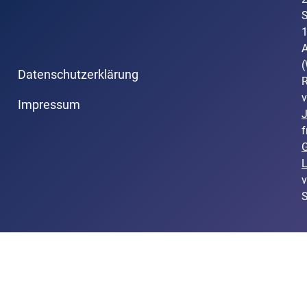
S
A
(
Datenschutzerklärung
R
v
Impressum
f
L
v
S