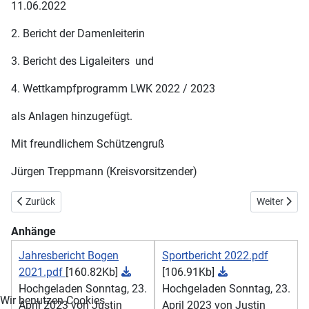
11.06.2022
2. Bericht der Damenleiterin
3. Bericht des Ligaleiters und
4. Wettkampfprogramm LWK 2022 / 2023
als Anlagen hinzugefügt.
Mit freundlichem Schützengruß
Jürgen Treppmann (Kreisvorsitzender)
Vorheriger Beitrag: Kreisdelegiertenversammlung 2023
Nächster Be
Zurück
Weiter
Anhänge
Jahresbericht Bogen
Sportbericht 2022.pdf
2021.pdf
[160.82Kb]
[106.91Kb]
Hochgeladen Sonntag, 23.
Hochgeladen Sonntag, 23.
Wir benutzen Cookies
April 2023 von Justin
April 2023 von Justin