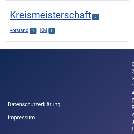
Kreismeisterschaft
2
vorstand
KM
1
1
C
S
A
(
Datenschutzerklärung
R
v
Impressum
f