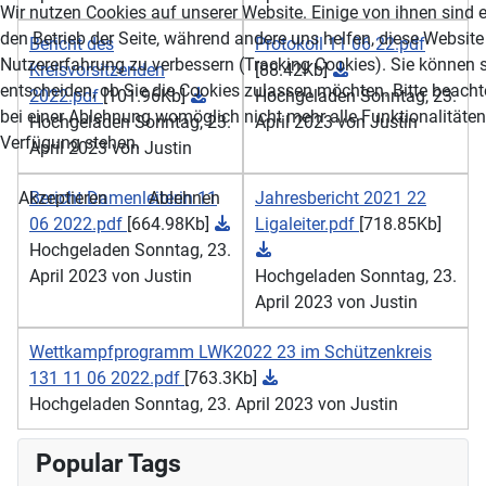
Wir nutzen Cookies auf unserer Website. Einige von ihnen sind e
den Betrieb der Seite, während andere uns helfen, diese Website
Bericht des
Protokoll 11 06 22.pdf
Nutzererfahrung zu verbessern (Tracking Cookies). Sie können s
Kreisvorsitzenden
[88.42Kb]
entscheiden, ob Sie die Cookies zulassen möchten. Bitte beacht
2022.pdf
[101.96Kb]
Hochgeladen Sonntag, 23.
bei einer Ablehnung womöglich nicht mehr alle Funktionalitäten 
Hochgeladen Sonntag, 23.
April 2023 von Justin
Verfügung stehen.
April 2023 von Justin
Akzeptieren
Ablehnen
Bericht Damenleiterin 11
Jahresbericht 2021 22
06 2022.pdf
[664.98Kb]
Ligaleiter.pdf
[718.85Kb]
Hochgeladen Sonntag, 23.
April 2023 von Justin
Hochgeladen Sonntag, 23.
April 2023 von Justin
Wettkampfprogramm LWK2022 23 im Schützenkreis
131 11 06 2022.pdf
[763.3Kb]
Hochgeladen Sonntag, 23. April 2023 von Justin
Popular Tags