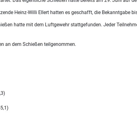
tet. Das eigentliche Schießen hatte bereits am 29. Juni auf 
sitzende Heinz-Willi Ellert hatten es geschafft, die Bekanntgabe
eßen hatte mit dem Luftgewehr stattgefunden. Jeder Teilnehm
en an dem Schießen teilgenommen.
,3)
5,1)