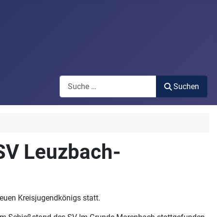
Search
Suchen
(SV Leuzbach-
uen Kreisjugendkönigs statt.