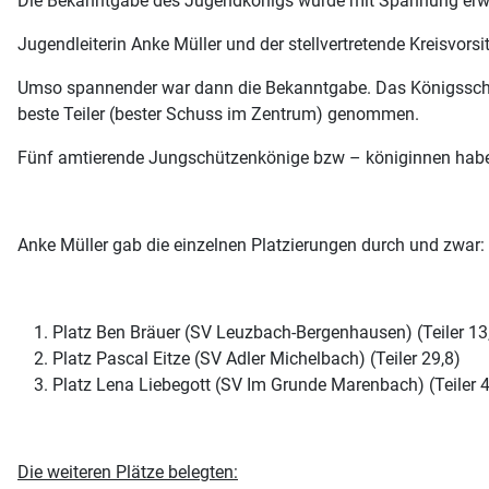
Die Bekanntgabe des Jugendkönigs wurde mit Spannung erwar
Jugendleiterin Anke Müller und der stellvertretende Kreisvor
Umso spannender war dann die Bekanntgabe. Das Königsschi
beste Teiler (bester Schuss im Zentrum) genommen.
Fünf amtierende Jungschützenkönige bzw – königinnen hab
Anke Müller gab die einzelnen Platzierungen durch und zwar:
Platz Ben Bräuer (SV Leuzbach-Bergenhausen) (Teiler 13
Platz Pascal Eitze (SV Adler Michelbach) (Teiler 29,8)
Platz Lena Liebegott (SV Im Grunde Marenbach) (Teiler 4
Die weiteren Plätze belegten: