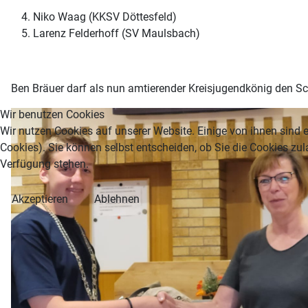
Niko Waag (KKSV Döttesfeld)
Larenz Felderhoff (SV Maulsbach)
Ben Bräuer darf als nun amtierender Kreisjugendkönig den S
Wir benutzen Cookies
Wir nutzen Cookies auf unserer Website. Einige von ihnen sind e
Cookies). Sie können selbst entscheiden, ob Sie die Cookies zul
Verfügung stehen.
Akzeptieren
Ablehnen