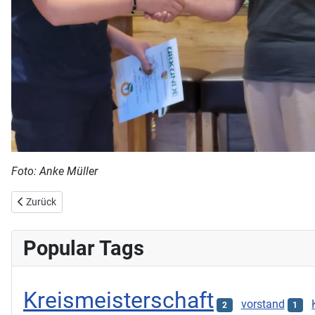
Foto: Anke Müller
Vorheriger Beitrag: Einladung zur - Jugenddelegiertenversammlun
Zurück
Popular Tags
Kreismeisterschaft
vorstand
2
1