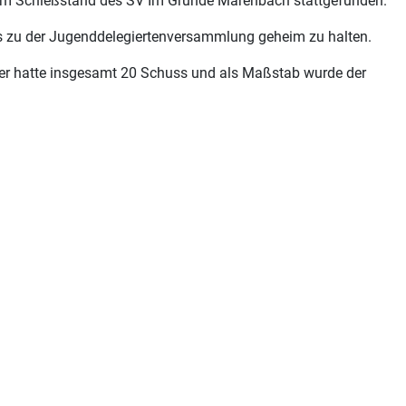
dem Schießstand des SV Im Grunde Marenbach stattgefunden.
 bis zu der Jugenddelegiertenversammlung geheim zu halten.
er hatte insgesamt 20 Schuss und als Maßstab wurde der