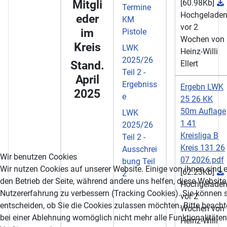
Mitgli
[60.98Kb]
Termine
Hochgelade
eder
KM
vor 2
im
Pistole
Wochen von
Kreis
LWK
Heinz-Willi
2025/26
Stand.
Ellert
Teil 2 -
April
Ergebniss
Ergebn LWK
2025
e
25 26 KK
50m Auflage
LWK
1 41
2025/26
Kreisliga B
Teil 2 -
Kreis 131 26
Ausschrei
Wir benutzen Cookies
07 2026.pdf
bung Teil
Wir nutzen Cookies auf unserer Website. Einige von ihnen sind e
[62.23Kb]
2
den Betrieb der Seite, während andere uns helfen, diese Website
Hochgelade
Nutzererfahrung zu verbessern (Tracking Cookies). Sie können s
vor 2
entscheiden, ob Sie die Cookies zulassen möchten. Bitte beacht
Wochen von
bei einer Ablehnung womöglich nicht mehr alle Funktionalitäten 
Heinz-Willi