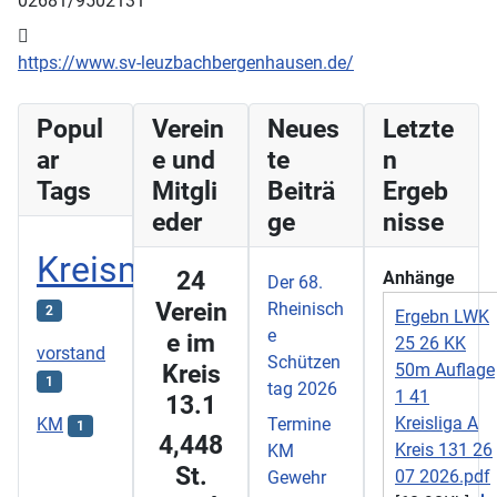
02681/9502131
Website:
https://www.sv-leuzbachbergenhausen.de/
Popul
Verein
Neues
Letzte
ar
e und
te
n
Tags
Mitgli
Beiträ
Ergeb
eder
ge
nisse
Kreismeisterschaft
24
Anhänge
Der 68.
Verein
Rheinisch
2
Ergebn LWK
e
e im
25 26 KK
vorstand
Schützen
Kreis
50m Auflage
1
tag 2026
1 41
13.1
Kreisliga A
KM
Termine
1
​4,448
Kreis 131 26
KM
St.
07 2026.pdf
Gewehr