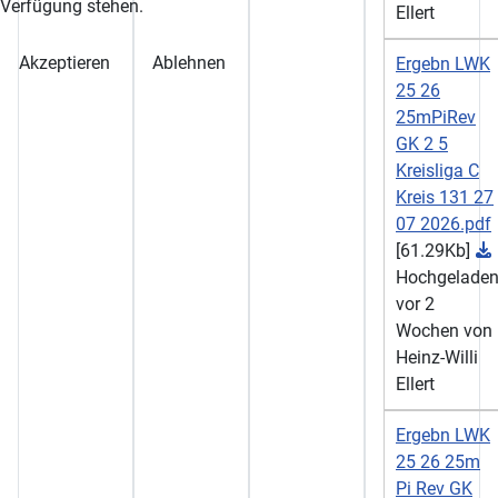
Verfügung stehen.
Ellert
Akzeptieren
Ablehnen
Ergebn LWK
25 26
25mPiRev
GK 2 5
Kreisliga C
Kreis 131 27
07 2026.pdf
[61.29Kb]
Hochgelade
vor 2
Wochen von
Heinz-Willi
Ellert
Ergebn LWK
25 26 25m
Pi Rev GK