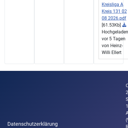
Kreisliga A
Kreis 131 02
08 2026.pdf
[61.53Kb]
Hochgelade
vor 5 Tagen
von Heinz-
Willi Ellert
C
S
A
(
Datenschutzerklärung
R