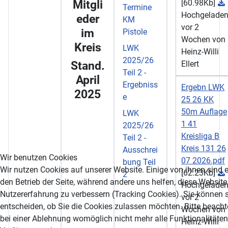
Mitgli
[60.98Kb]
Termine
Hochgelade
eder
KM
vor 2
im
Pistole
Wochen von
Kreis
LWK
Heinz-Willi
2025/26
Stand.
Ellert
Teil 2 -
April
Ergebniss
Ergebn LWK
2025
e
25 26 KK
50m Auflage
LWK
1 41
2025/26
Kreisliga B
Teil 2 -
Kreis 131 26
Ausschrei
Wir benutzen Cookies
07 2026.pdf
bung Teil
Wir nutzen Cookies auf unserer Website. Einige von ihnen sind e
[62.23Kb]
2
den Betrieb der Seite, während andere uns helfen, diese Website
Hochgelade
Nutzererfahrung zu verbessern (Tracking Cookies). Sie können s
vor 2
entscheiden, ob Sie die Cookies zulassen möchten. Bitte beacht
Wochen von
bei einer Ablehnung womöglich nicht mehr alle Funktionalitäten 
Heinz-Willi