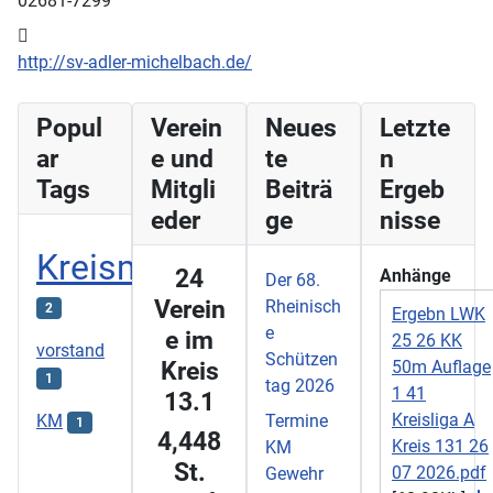
02681-7299
Website:
http://sv-adler-michelbach.de/
Popul
Verein
Neues
Letzte
ar
e und
te
n
Tags
Mitgli
Beiträ
Ergeb
eder
ge
nisse
Kreismeisterschaft
24
Anhänge
Der 68.
Verein
Rheinisch
2
Ergebn LWK
e
e im
25 26 KK
vorstand
Schützen
Kreis
50m Auflage
1
tag 2026
1 41
13.1
Kreisliga A
KM
Termine
1
​4,448
Kreis 131 26
KM
St.
07 2026.pdf
Gewehr