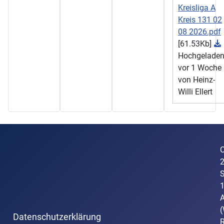
Kreisliga A
Kreis 131 02
08 2026.pdf
[61.53Kb]
Hochgelade
vor 1 Woche
von Heinz-
Willi Ellert
C
S
A
(
Datenschutzerklärung
R