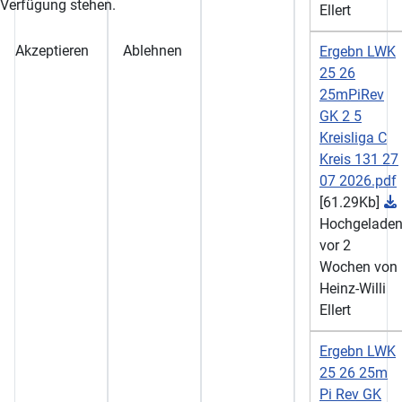
Verfügung stehen.
Ellert
Akzeptieren
Ablehnen
Ergebn LWK
25 26
25mPiRev
GK 2 5
Kreisliga C
Kreis 131 27
07 2026.pdf
[61.29Kb]
Hochgelade
vor 2
Wochen von
Heinz-Willi
Ellert
Ergebn LWK
25 26 25m
Pi Rev GK